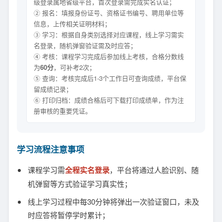
级登录属地省级平台，首次登录需完成实名认证；
② 报名：填报身份证号、资格证书编号、聘用单位等
信息，上传相关证明材料；
③ 学习：根据自身类别选择对应课程，线上学习需实
名登录，随机弹窗验证需及时应答；
④ 考核：课程学习完成后参加线上考核，合格分数线
为
60分
，可补考2次；
⑤ 查询：考核完成后1-3个工作日可查询成绩，平台保
留成绩记录；
⑥ 打印归档：成绩合格后可下载打印成绩单，作为注
册审核的重要凭证。
学习流程注意事项
课程学习需
全程实名登录
，平台将通过人脸识别、随
机弹窗等方式验证学习真实性；
线上学习过程中每30分钟将弹出一次验证窗口，未及
时应答将暂停学时累计；