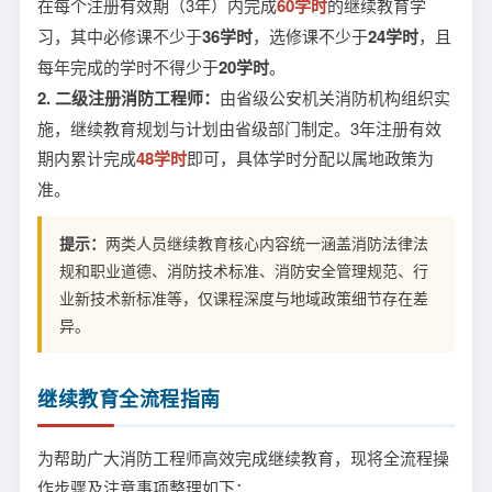
在每个注册有效期（3年）内完成
60学时
的继续教育学
习，其中必修课不少于
36学时
，选修课不少于
24学时
，且
每年完成的学时不得少于
20学时
。
2. 二级注册消防工程师：
由省级公安机关消防机构组织实
施，继续教育规划与计划由省级部门制定。3年注册有效
期内累计完成
48学时
即可，具体学时分配以属地政策为
准。
提示：
两类人员继续教育核心内容统一涵盖消防法律法
规和职业道德、消防技术标准、消防安全管理规范、行
业新技术新标准等，仅课程深度与地域政策细节存在差
异。
继续教育全流程指南
为帮助广大消防工程师高效完成继续教育，现将全流程操
作步骤及注意事项整理如下：