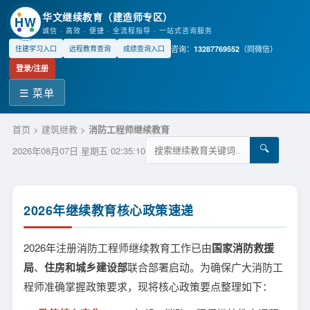
华文继续教育（建造师专区）
HW
诚信 · 高效 · 便捷 · 全流程指导 · 一站式咨询服务
咨询：
（同微信）
13287769552
住建学习入口
远程教育查询
成绩查询入口
登录/注册
☰ 菜单
首页
>
建筑继教
>
消防工程师继续教育
🔍
2026年08月07日 星期五 02:35:11
2026年继续教育核心政策速递
2026年注册消防工程师继续教育工作已由
国家消防救援
局
、
住房和城乡建设部
联合部署启动。为确保广大消防工
程师准确掌握政策要求，现将核心政策要点整理如下：