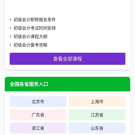
初级会计职称报名条件
2026初级会计职称全程班
名师授课·精准考点·系统学习
初级会计考试时间安排
初级会计课程大纲
初级会计备考攻略
查看全部课程
全国各省服务入口
北京市
上海市
广东省
江苏省
浙江省
山东省