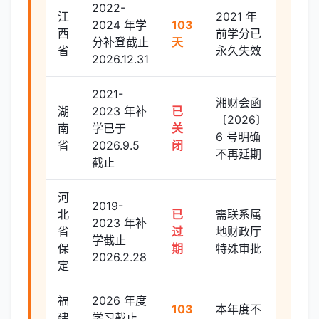
2022-
江
2021 年
2024 年学
103
西
前学分已
分补登截止
天
省
永久失效
2026.12.31
2021-
湘财会函
湖
2023 年补
已
〔2026〕
南
学已于
关
6 号明确
省
2026.9.5
闭
不再延期
截止
河
2019-
北
已
需联系属
2023 年补
省
过
地财政厅
学截止
保
期
特殊审批
2026.2.28
定
福
2026 年度
103
本年度不
建
学习截止