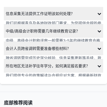
信息采集无法提供工作证明该如何处理？
我们可根据青岛及各地财政部门要求，为您提供合规的参
考意见与解决方案，协助您完成信息采集流程，不影响继
中级/高级会计职称需要几年继续教育记录？
续教育学习与职称报名。
中级、高级会计职称评审一般需要3-5年的继续教育合格
记录，具体要求根据各省份财政部门规定执行，去年与前
会计人员跨省调转需要准备哪些材料？
年的学分均在核查范围内。
跨省调转需完成历史学分核验、信息采集更新等手续，我
们提供全流程指导，包含材料准备、系统操作等相关咨询
所在地区无法补学往年学分，如何满足报名要求？
服务。
我们提供专业的政策解读与合规应对方案，根据最新财政
政策，为您提供针对性的解决方案，助力满足职称报名与
评审的相关要求。
底部推荐阅读