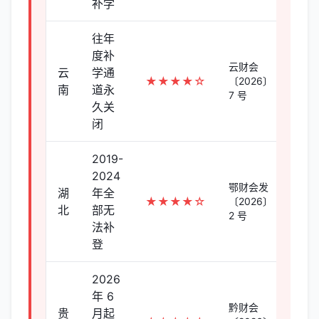
补学
往年
度补
云财会
云
学通
★★★★☆
〔2026〕
南
道永
7 号
久关
闭
2019-
2024
鄂财会发
湖
年全
★★★★☆
〔2026〕
北
部无
2 号
法补
登
2026
年 6
黔财会
贵
月起