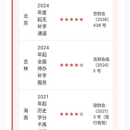
2024
年度
京财会
北
起无
★★★★★
〔2026〕
京
438 号
补学
通道
2024
年起
吉财会函
吉
全面
★★★★☆
〔2024〕
林
停办
5 号
补学
服务
2021
年起
琼财会
海
历史
〔2021〕
★★★★☆
3 号（现
南
学分
行有效）
不再