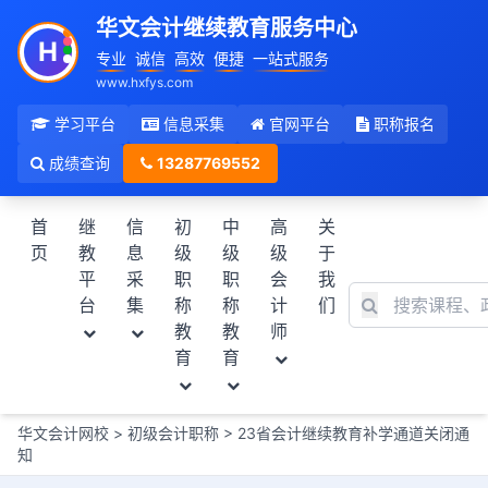
华文会计继续教育服务中心
H
专业
诚信
高效
便捷
一站式服务
www.hxfys.com
学习平台
信息采集
官网平台
职称报名
成绩查询
13287769552
首
继
信
初
中
高
关
页
教
息
级
级
级
于
平
采
职
职
会
我
台
集
称
称
计
们
教
教
师
育
育
华文会计网校
>
初级会计职称
>
23省会计继续教育补学通道关闭通
知