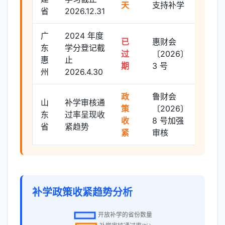
天
支持补学
省
2026.12.31
广
2024 年度
已
惠财会
东
学分登记截
过
〔2026〕
惠
止
期
3 号
州
2026.4.30
政
鲁财会
山
补学审核通
策
〔2026〕
东
过率呈现收
收
8 号加强
省
紧趋势
紧
审核
补学政策收紧趋势分析