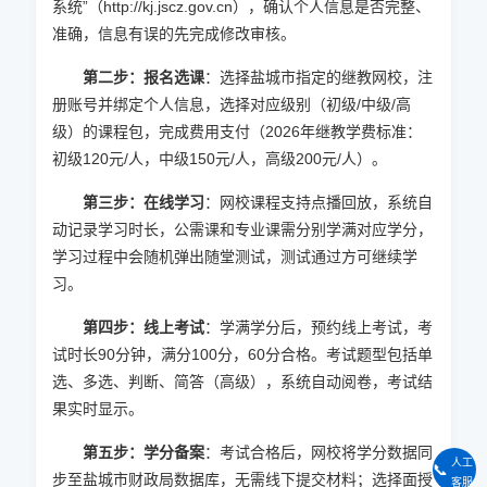
系统”（http://kj.jscz.gov.cn），确认个人信息是否完整、
准确，信息有误的先完成修改审核。
第二步：报名选课
：选择盐城市指定的继教网校，注
册账号并绑定个人信息，选择对应级别（初级/中级/高
级）的课程包，完成费用支付（
2026
年继教学费标准：
初级120元/人，中级150元/人，高级200元/人）。
第三步：在线学习
：网校课程支持点播回放，系统自
动记录学习时长，公需课和专业课需分别学满对应学分，
学习过程中会随机弹出随堂测试，测试通过方可继续学
习。
第四步：线上考试
：学满学分后，预约线上考试，考
试时长90分钟，满分100分，60分合格。考试题型包括单
选、多选、判断、简答（高级），系统自动阅卷，考试结
果实时显示。
第五步：学分备案
：考试合格后，网校将学分数据同
人工
📞
步至盐城市财政局数据库，无需线下提交材料；选择面授
客服