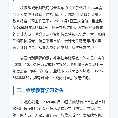
根据盐城市财政局最新发布的《关于做好
2026
年度
会计人员继续教育工作的通知》，
2026
年盐城会计继续
教育报名学习工作已于
2026
年1月1日正式启动，
截止时
间为
2026
年12月31日
。凡未在规定时间内完成继续教育
的会计人员，其会计从业资格信息将被标记为异常，影响
后续职称报考、信息采集审核、会计岗位聘用等相关事
宜，请各位会计从业人员务必重视，及时完成学习。
需要特别提醒的是，补学往年继续教育的人员，需在
2026
年10月31日前完成补学报名，逾期将不再受理上一
年度及更早的补学申请。盐城市财政局咨询热线：0515-
88363879，如有时间相关疑问可直接致电咨询。
二、继续教育学习对象
1. 核心对象
：
2026
年7月30日之前所有持有盐城市财
政部门核发的会计专业技术资格证书（初级、中级、高
级）的人员，无论是否在岗，均需完成本年度继续教育。