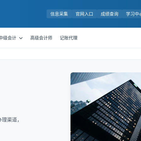
信息采集
官网入口
成绩查询
学习中
中级会计
高级会计师
记账代理
？
？
办理渠道，