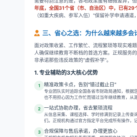
需要特别注意的是，各地政策虽有细微差异，但
年底，全国31个省（市、自治区）中，已有2
（如重大疾病、参军入伍）"保留补学申请通道
三、省心之选：为什么越来越多会
面对政策收紧、工作繁忙、流程繁琐等现实难题
人确保继续教育不断档的首选方案。正规服务的
非承诺那些违反政策的"虚假补学"。
1. 专业辅助的3大核心优势
精准政策卡点，告别"错过截止日"
1
专业团队实时追踪全国各省市财政局通知，根据
也不用担心因为工作忙而错过当年继续教育，从源
一站式协助办理，省去繁琐流程
2
从信息采集、课程选择、学时修满到记录上传查
们。正规机构通过官方指定平台完成所有操作，
合规保障与售后承诺，办理更放心
3