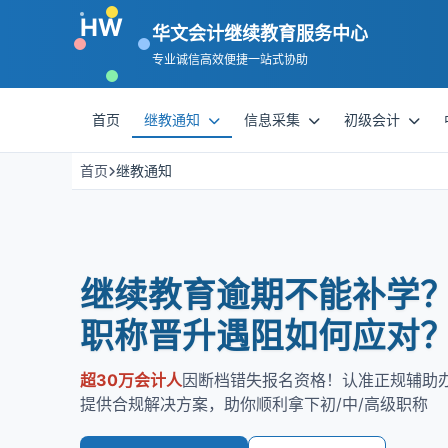
HW
华文会计继续教育服务中心
专业
诚信
高效
便捷
一站式协助
首页
继教通知
信息采集
初级会计
首页
继教通知
继续教育逾期不能补学
职称晋升遇阻如何应对
超30万会计人
因断档错失报名资格！认准正规辅助
提供合规解决方案，助你顺利拿下初/中/高级职称