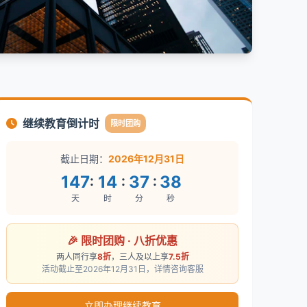
继续教育倒计时
限时团购
截止日期：
2026年12月31日
147
14
37
37
:
:
:
天
时
分
秒
🎉 限时团购 · 八折优惠
两人同行享
8折
，三人及以上享
7.5折
活动截止至2026年12月31日，详情咨询客服
立即办理继续教育