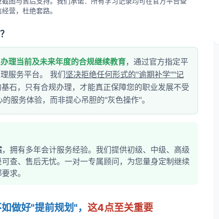
录截图与售后支持。我们承诺：所有学习记录均可在官方平台查
信经营，杜绝套路。
里？
只办理当前及未来年度的合规继续教育
，通过官方指定平
理服务平台。 我们
坚决拒绝任何形式的"逾期补学""记
的基石，只有合规办理，才能真正保障您的职业发展不受
心的服务体验，而非提心吊胆的"灰色操作"。
案
，拥有多年会计服务经验。我们提供初级、中级、高级
录可查、售后无忧。一对一专属顾问，为您量身定制继续
部要求。
如做好"提前规划"，
这4点至关重要