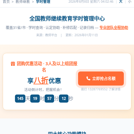
首页
>
教师继教
>
学时管理
2026年8月8日 星期六 04:02:46
|
大
|
小
全国教师继续教育学时管理中心
覆盖31省/市 · 学时查询 · 认定协助 · 补修匹配 · 记录归档 —
专业团队全程协助
来源：教师平台
|
更新：
2026年01月11日
团购优惠活动 · 3人及以上组团报
名
八折
立即抢占名额
享
优惠
活动倒计时，把握机会！
拨打 13287769552 了解详情
天
时
分
秒
145
19
57
12
四大核心功能模块