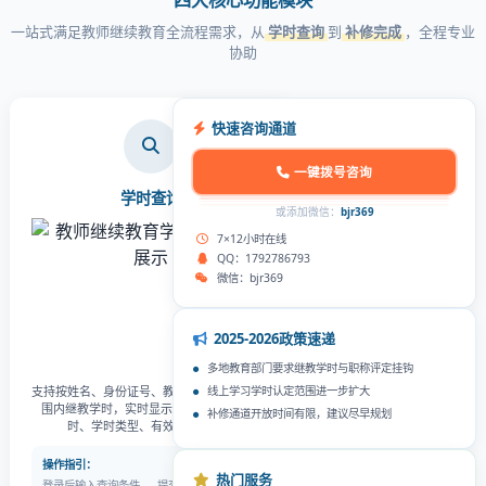
一站式满足教师继续教育全流程需求，从
学时查询
到
补修完成
，全程专业
协助
快速咨询通道
一键拨号咨询
学时查询
或添加微信：
bjr369
7×12小时在线
QQ：1792786793
微信：bjr369
2025-2026政策速递
多地教育部门要求继教学时与职称评定挂钩
支持按姓名、身份证号、教师编号查询全国范
线上学习学时认定范围进一步扩大
围内继教学时，实时显示已完成/未完成学
补修通道开放时间有限，建议尽早规划
时、学时类型、有效期等信息。
操作指引：
热门服务
登录后输入查询条件 → 提交查询 → 查看详