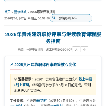
首页
>
建筑继教
>
2026职称评审指南
搜
🔍
2026年08月07日 星期五 06:58:57
索
关
键
2026年贵州建筑职称评审与继续教育课程服
词
务指南
来源：住建平台
编辑：朱工程师
2026/01/07
大
小
📌 2026贵州建筑职称评审政策核心变化
2026年贵州省住建厅全面实行
💡 温馨提示：
线上申报
，继续教育学分须在5月31日前完成，否则
+线上答辩
无法进入评审流程。
学分要求：
初级需
90学时
（公需30+专业60），中级需累计
270学时
（近3年），高级需
360学时
。学时未达标将直接影