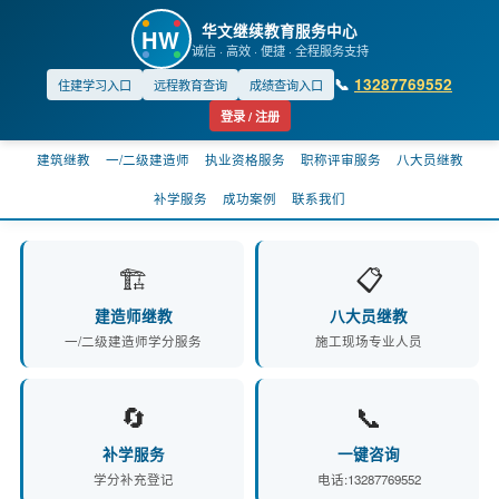
华文继续教育服务中心
HW
诚信 · 高效 · 便捷 · 全程服务支持
📞
13287769552
住建学习入口
远程教育查询
成绩查询入口
登录 / 注册
建筑继教
一/二级建造师
执业资格服务
职称评审服务
八大员继教
补学服务
成功案例
联系我们
🏗️
📋
建造师继教
八大员继教
一/二级建造师学分服务
施工现场专业人员
🔄
📞
补学服务
一键咨询
学分补充登记
电话:13287769552