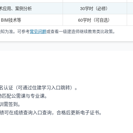
术应用、案例分析
30学时（必修）
BIM技术等
60学时（可自选）
通知为准。可参考
常见问题
或查看
一级建造师继续教育
类比政策。
名认证（可通过
住建学习入口
跳转）。
动匹配公需课与专业课。
训需签到。
成绩可在
成绩查询入口
查询，合格后更新电子证书。