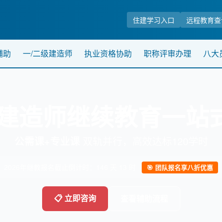
住建学习入口
远程教育查
辅助
一/二级建造师
执业资格协助
职称评审办理
八大
二级建造师继续教育一站
公需课+专业课
双轨并行，高效达标120学时
2026年继教报名截止倒计时：
146 天 13 时
🎯 团队报名享八折优惠
📋 立即咨询
查看辅助流程