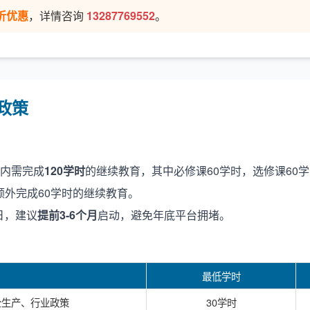
折优惠
，详情咨询
13287769552
。
政策
）内需完成
120学时
的继续教育，其中必修课60学时，选修课60
额外完成60学时的继续教育。
1日，建议
提前3-6个月
启动，避免年底平台拥堵。
最低学时
全生产、行业政策
30学时