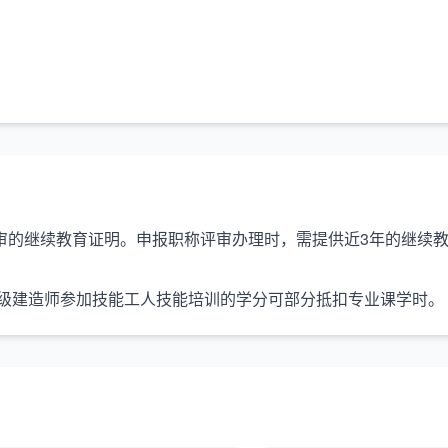
审的继续教育证明。申报
职称评审办理
时，需提供近3年的继续
级建造师参加
技能工人技能培训
的学分可部分抵扣专业课学时。