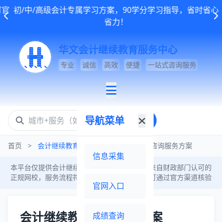
官
初/中/高级会计专属学习方案，90学分学习指导，省时省心
省力！
华文会计继续教育服务中心
专业
诚信
高效
便捷
一站式咨询服务
导航菜单
搜索
首页
>
会计继续教育通知
>
会计继续教育咨询服务方案
信息采集
本平台仅提供会计继续教育咨询服务，课程均来自财政部门认可的
正规网校，服务流程符合各地继教政策，学分可通过官方渠道核验
官网入口
会计继续教育咨询服务方案
成绩查询