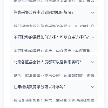
本平台仅提供会计继续教育咨询服务，所有推荐
课程均来自财政部门认可的正规网校，服务流程
信息采集过程中遇到问题如何解决？
严格遵循各地继续教育政策。学习完成后，学分
会正常录入财政部门继续教育管理系统，可通过
我们提供专业的信息采集咨询服务，针对材料准
官方渠道进行核验。
备、信息填写、审核失败等问题提供一对一指
不同职称的课程如何选择？可以自主选择吗？
导，协助按照财政部门要求完成信息采集工作，
所有咨询服务严格保护个人信息安全。
不同职称的课程在难度、内容深度上有所区别，
我们会根据你的职称等级和职业需求提供课程推
北京各区县会计人员都可以咨询服务吗？
荐建议，同时你也可以自主选择符合学习需求的
课程，确保学习内容适配个人职业发展。
是的，服务覆盖北京市全域，包括朝阳区、海淀
区、东城区、西城区、丰台区、石景山区、通州
往年继续教育学分可以补学吗？
区、顺义区、昌平区、大兴区等所有区县会计人
员，提供本地化政策解读与学习指导。
根据各地财政部门政策，部分地区支持继续教育
补学服务，我们可提供补学政策咨询、课程推荐