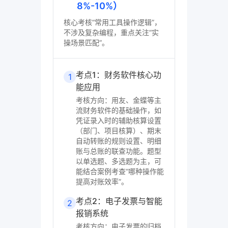
8%-10%）
核心考核“常用工具操作逻辑”，
不涉及复杂编程，重点关注“实
操场景匹配”。
考点1：财务软件核心功
1
能应用
考核方向：用友、金蝶等主
流财务软件的基础操作，如
凭证录入时的辅助核算设置
（部门、项目核算）、期末
自动转账的规则设置、明细
账与总账的联查功能。题型
以单选题、多选题为主，可
能结合案例考查“哪种操作能
提高对账效率”。
考点2：电子发票与智能
2
报销系统
考核方向：电子发票的归档