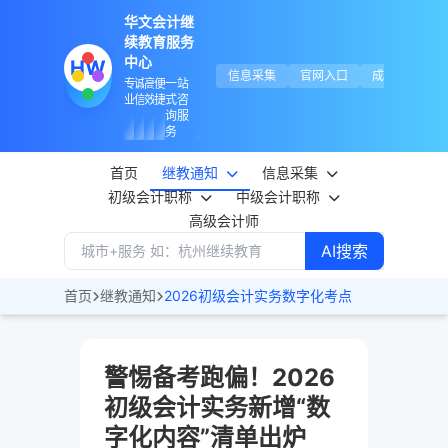
华文会计继
续教育服务
中心
HW
信息采集
官网入口
成绩查询
专
诚
高
便
一站
业
信
效
捷
式咨
询服
务
首页
继教通知
信息采集
初级会计职称
中级会计职称
高级会计师
AI搜索
首页
继教通知
2026初级会计实务数字化考点
警惕备考跑偏！2026
初级会计实务新增“数
字化内容”清单出炉