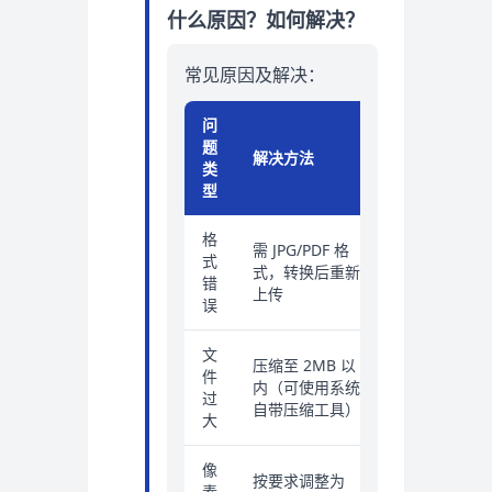
什么原因？如何解决？
常见原因及解决：
问
题
解决方法
类
型
格
需 JPG/PDF 格
式
式，转换后重新
错
上传
误
文
压缩至 2MB 以
件
内（可使用系统
过
自带压缩工具）
大
像
按要求调整为
素