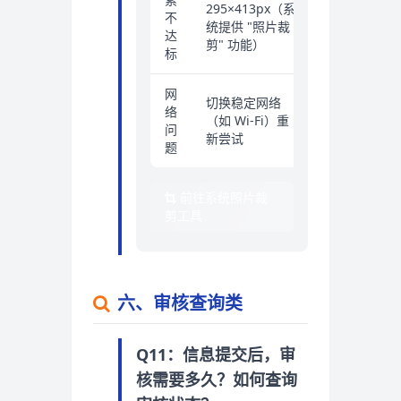
295×413px（系
不
统提供 "照片裁
达
剪" 功能）
标
网
切换稳定网络
络
（如 Wi-Fi）重
问
新尝试
题
前往系统照片裁
剪工具
六、审核查询类
Q11：信息提交后，审
核需要多久？如何查询