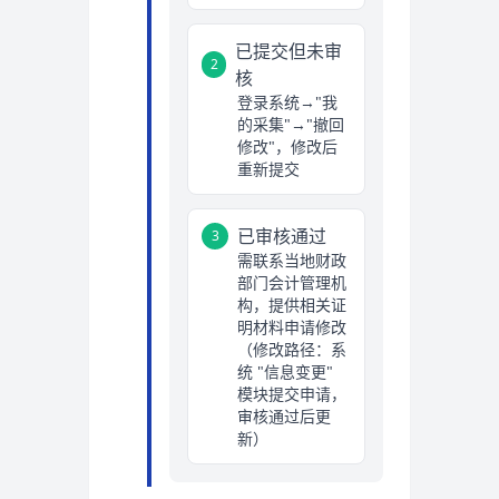
已提交但未审
2
核
登录系统→"我
的采集"→"撤回
修改"，修改后
重新提交
已审核通过
3
需联系当地财政
部门会计管理机
构，提供相关证
明材料申请修改
（修改路径：系
统 "信息变更"
模块提交申请，
审核通过后更
新）