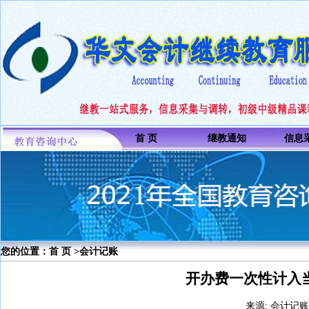
首 页
继教通知
信息
您的位置：
首 页
>会计记账
开办费一次性计入
来源: 会计记账 编