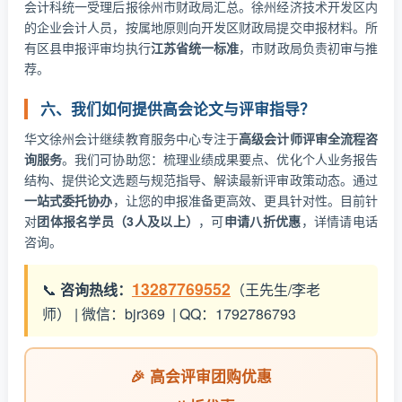
会计科统一受理后报徐州市财政局汇总。徐州经济技术开发区内
的企业会计人员，按属地原则向开发区财政局提交申报材料。所
有区县申报评审均执行
江苏省统一标准
，市财政局负责初审与推
荐。
六、我们如何提供高会论文与评审指导？
华文徐州会计继续教育服务中心专注于
高级会计师评审全流程咨
询服务
。我们可协助您：梳理业绩成果要点、优化个人业务报告
结构、提供论文选题与规范指导、解读最新评审政策动态。通过
一站式委托协办
，让您的申报准备更高效、更具针对性。目前针
对
团体报名学员（3人及以上）
，可
申请八折优惠
，详情请电话
咨询。
13287769552
📞
咨询热线：
（王先生/李老
师） | 微信：bjr369 | QQ：1792786793
🎉 高会评审团购优惠