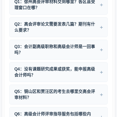
Q1：徐州高会评审材料交到哪里？各区县受
理窗口在哪？
徐州市高级会计师评审材料由所在单位统一报送至属地
财政局会计科。云龙区、鼓楼区、泉山区等主城区考生
Q2：高会评审论文需要发表几篇？期刊有什
交至各区财政局会计科；铜山区、贾汪区、丰县、沛
么要求？
县、睢宁县、新沂市、邳州市考生交至当地财政局会计
江苏省通常要求申报人员在公开发行的财经类期刊上发
科；开发区考生交至徐州经济技术开发区财政局。所有
表会计相关论文2篇以上，建议为第一作者或独著。期
Q3：会计副高级职称和高级会计师是一回事
材料经市财政局汇总后统一报送江苏省财政厅。具体地
刊需具有CN或ISSN刊号，会计类核心期刊如《财务与
吗？
址和联系电话可通过徐州市财政局官网查询，或拨打咨
会计》《财会通讯》等认可度较高。论文字数一般
询热线：
13287769552
。
是的。高级会计师属于副高级职称，是我国会计专业技
3000-5000字，内容应与会计实务紧密相关。我中心可
术资格体系中的高级等级。副高级之上还设有正高级会
Q4：没有课题研究成果或获奖，能申报高级
提供期刊选择建议和论文结构指导服务。
计师（正高级职称）。通常所说的高会评审即指副高级
会计师吗？
会计师的资格评定，取得后可聘任为高级会计师职务。
可以申报。课题和获奖并非必需项，评审更看重综合业
绩成果。如果没有课题，可用主持财务制度建设、重大
Q5：铜山区和贾汪区的考生去哪里交高会评
审计项目、成本管控案例等实务业绩替代。关键在于通
审材料？
过材料清晰展示自身的专业贡献和管理价值，我中心可
铜山区考生请将材料报送至
（铜山
铜山区财政局会计科
协助您提炼业绩亮点。
新区府中东路），贾汪区考生报送至
贾汪区财政局会计
Q6：高级会计师评审指导服务包括哪些内