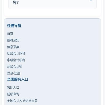
（贾汪泉城新区府佐路）。建议提前电话确认受理时
科
容？
间和具体要求，各区财政局会计科联系方式可通过徐州
我中心提供论文选题与规范指导、业绩材料梳理优化、
市财政局官网查询。
个人业务报告修改建议、评审政策解读等一站式咨询服
务。通过全程协助，帮助您提升申报材料的规范性和竞
快捷导航
争力。团体报名可享八折优惠，详情请电话咨询：
首页
13287769552
。
继教通知
信息采集
初级会计职称
中级会计职称
高级会计师
登录/注册
全国服务入口
官网入口
成绩查询
全国会计人员信息采集