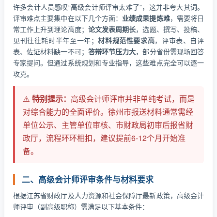
许多会计人员感叹“高级会计师评审太难了”，这并非夸大其词。
评审难点主要集中在以下几个方面：
业绩成果提炼难
，需要将日
常工作上升到理论高度；
论文发表周期长
，选题、撰写、投稿、
见刊往往耗时半年至一年；
材料规范性要求高
，评审表、自评
表、佐证材料缺一不可；
答辩环节压力大
，部分省份需现场回答
专家提问。但通过系统规划和专业指导，这些难点完全可以逐一
攻克。
⚠️
特别提示：
高级会计师评审并非单纯考试，而是
对综合能力的全面评价。徐州市报送材料通常需经
单位公示、主管单位审核、市财政局初审后报省财
政厅，流程环环相扣，建议提前6-12个月开始准
备。
二、高级会计师评审条件与材料要求
根据江苏省财政厅及人力资源和社会保障厅最新政策，高级会计
师评审（副高级职称）需满足以下基本条件：