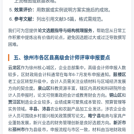
上流程图或数据表格。
效果评价：
用数据或实例说明方案实施后的成效。
参考文献：
列出引用文献3-5篇，格式需规范。
我们可为您提供
论文选题指导与结构梳理服务
，帮助您从日常工
作积累中提炼出有价值的论点，避免因选题过大或过泛导致撰写
困难。
五、徐州市各区县高级会计师评审申报要点
云龙区
作为徐州核心城区，企业总部集中，高级会计师申报人数
较多，区财政局会计科通常在每年6-7月发布申报通知。
鼓楼区
老工业区转型升级中，会计人员需关注业绩材料与区域经济发展
方向的契合度。
泉山区
科教资源丰富，辖区内高校和科研院所会
计人员申报时，论文可侧重政府会计或教育财会方向。
铜山区
和
贾汪区
制造业企业较多，业绩成果可聚焦成本管控、预算管理等
实务领域。
丰县、沛县
农业和农副产品加工业发达，涉农企业会
计人员可围绕乡村振兴相关政策撰写论文。
睢宁县
电商与家具产
业蓬勃发展，新兴业态的财务管理创新是良好选题方向。
新沂市
和
邳州市
作为县级市，申报流程与市区一致，材料由当地财政局