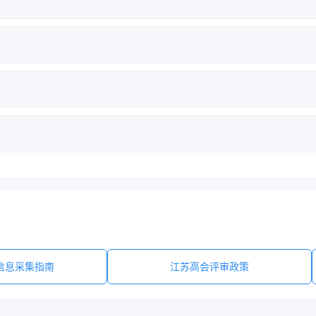
文方向、材料审核有不同侧重，我们会针对所在区县提供精准指导。
年官方通知为准，我们会提供查重合规指导。
管理等全流程咨询服务，全程合规无违规操作。
无锡政策申报高级/副高会计师评审。
信息采集指南
江苏高会评审政策