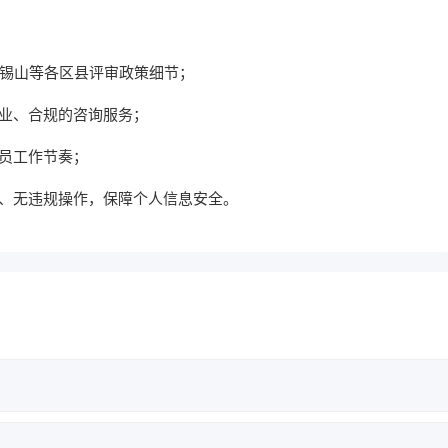
、锡山等各区县评审政策细节；
专业、合规的咨询服务；
人员工作节奏；
诺、无违规操作，保障个人信息安全。
000字，副高级会计师论文不低于2500字，需符合学术规范与查重标准