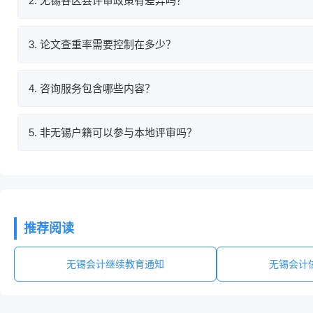
2. 无锡各区县评审政策有差异吗？
有差异化要求，梁溪、新吴、锡山等区县结合区域产业特点，对论
3. 论文查重率需要控制在多少？
无锡市高级会计师评审论文查重率一般要求低于20%，具体以当
4. 咨询服务包含哪些内容？
包含政策解读、论文选题、结构指导、内容优化、材料梳理、进度
5. 非无锡户籍可以参与本地评审吗？
只要在无锡工作、缴纳社保，且完成会计人员信息采集，即可按照
推荐阅读
无锡会计继续教育通知
无锡会计