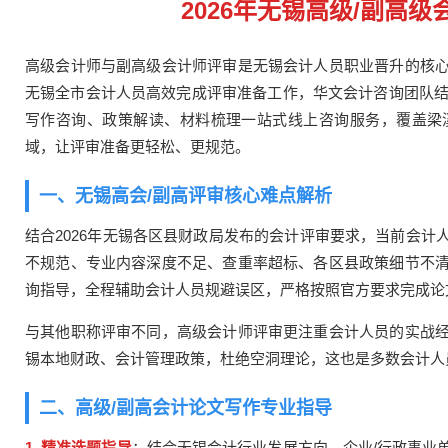
2026年无锡高级/副高
高级会计师与副高级会计师评审是无锡会计人员职业晋升的核
无锡全市会计人员高效完成评审准备工作，华文会计咨询团队
写作咨询、政策解读、材料梳理一站式线上咨询服务，覆盖梁
域，让评审准备更轻松、更规范。
一、无锡高会/副高评审核心难点解析
结合
2026
年无锡各区县财政局发布的会计评审要求，当前会计
不规范、专业内容深度不足、查重率超标、各区县政策细节不
询指导，全程辅助会计人员规避误区，严格按照官方要求完成论
与其他职称评审不同，高级会计师评审更注重会计人员的实战
锡本地财政、会计管理政策，杜绝空洞理论，这也是多数会计人
二、高级/副高会计论文写作专业指导
1. 精准选题指导
：结合无锡会计行业发展方向、企业/行政事业