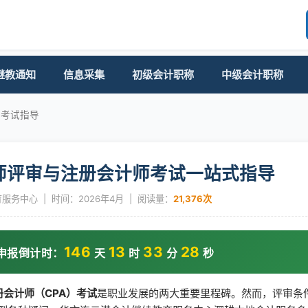
继教通知
信息采集
初级会计职称
中级会计职称
师考试指导
计师评审与注册会计师考试一站式指导
务中心 | 时间：2026年4月 | 阅读量：
21,376次
146
13
33
27
审申报倒计时：
天
时
分
秒
册会计师（CPA）考试
是职业发展的两大重要里程碑。然而，评审条