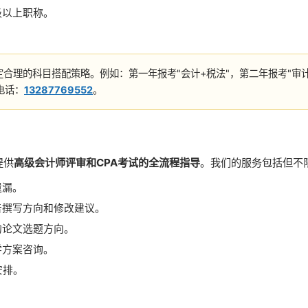
级以上职称。
合理的科目搭配策略。例如：第一年报考"会计+税法"，第二年报考"审
电话：
13287769552
。
提供
高级会计师评审和CPA考试的全流程指导
。我们的服务包括但不
遗漏。
告撰写方向和修改建议。
的论文选题方向。
学方案咨询。
安排。