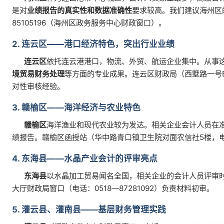
是对
业绩报告的真实性和数据准确性
要求较高。我们建议海州区
85105196（海州区政务服务中心财政窗口）。
2. 连云区——港口经济特色，突出行业业绩
连云区
依托连云港港口，物流、外贸、航运企业集中。从事
境贸易财务处理
等方面的专业成果。连云区财政局（西墅路一号B区
对性审核经验。
3. 赣榆区——海洋经济与农业特色
赣榆区
海洋渔业和现代农业较为发达。相关企业会计人员在
绩报告。赣榆区函授站（华中路青口镇卫生院对面农信社5楼，电话：
4. 东海县——水晶产业会计的评审亮点
东海县
以水晶加工贸易闻名全国，相关企业的会计人员评审
大厅财政局窗口（电话：0518—87281092）负责材料初审。
5. 灌云县、灌南县——基层财务管理实践