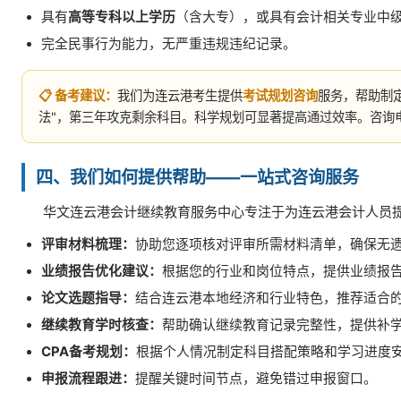
具有
高等专科以上学历
（含大专），或具有会计相关专业中
完全民事行为能力，无严重违规违纪记录。
📋 备考建议：
我们为连云港考生提供
考试规划咨询
服务，帮助制定
法"，第三年攻克剩余科目。科学规划可显著提高通过效率。咨询
四、我们如何提供帮助——一站式咨询服务
华文连云港会计继续教育服务中心专注于为连云港会计人员
评审材料梳理：
协助您逐项核对评审所需材料清单，确保无
业绩报告优化建议：
根据您的行业和岗位特点，提供业绩报
论文选题指导：
结合连云港本地经济和行业特色，推荐适合
继续教育学时核查：
帮助确认继续教育记录完整性，提供补
CPA备考规划：
根据个人情况制定科目搭配策略和学习进度
申报流程跟进：
提醒关键时间节点，避免错过申报窗口。