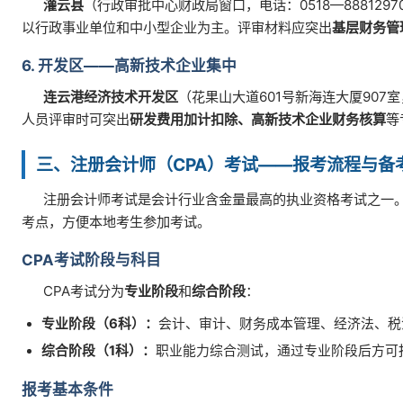
灌云县
（行政审批中心财政局窗口，电话：0518—8881297
以行政事业单位和中小型企业为主。评审材料应突出
基层财务管
6. 开发区——高新技术企业集中
连云港经济技术开发区
（花果山大道601号新海连大厦907室
人员评审时可突出
研发费用加计扣除、高新技术企业财务核算
等
三、注册会计师（CPA）考试——报考流程与备
注册会计师考试是会计行业含金量最高的执业资格考试之一。2
考点，方便本地考生参加考试。
CPA考试阶段与科目
CPA考试分为
专业阶段
和
综合阶段
：
专业阶段（6科）：
会计、审计、财务成本管理、经济法、税
综合阶段（1科）：
职业能力综合测试，通过专业阶段后方可
报考基本条件