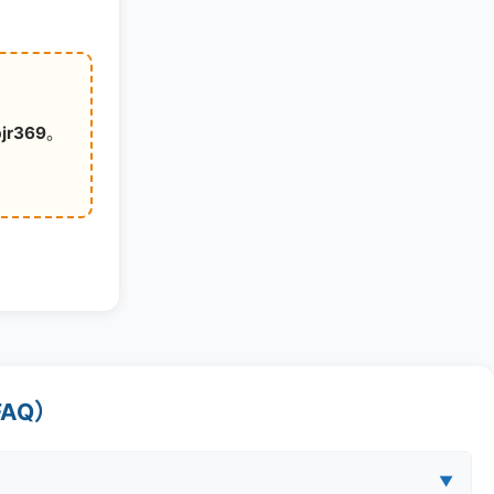
bjr369
。
AQ）
▼