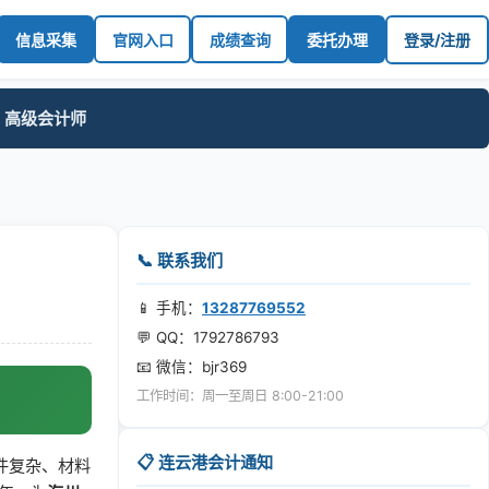
信息采集
官网入口
成绩查询
委托办理
登录/注册
高级会计师
📞 联系我们
📱 手机：
13287769552
💬 QQ：1792786793
📧 微信：bjr369
工作时间：周一至周日 8:00-21:00
📋 连云港会计通知
件复杂、材料