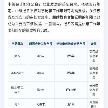
中级会计职称是会计职业发展的重要台阶。根据现行规
定，中级报名不仅对
学历和工作年限
有明确要求，在江苏
省及淮安市的审核实践中，
继续教育合格证明的年限
也已
成为重要的审核依据。一般而言，报名者需提供与工作年
限相匹配的继续教育记录。
学历层次
所需会计工作年限
建议继续教育合格年限
备注
需完成
大专
满5年
近5年
信息采
集
需完成
本科/学士
满4年
近4年
信息采
集
需完成
硕士/第二
满1年
近1-2年
信息采
学士
集
可直接
博士
无要求
近1年
报考